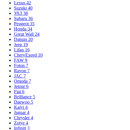
Lexus
42
Suzuki
40
УАЗ
38
Subaru
36
Peugeot
35
Honda
34
Great Wall
24
Datsun
20
Jeep
19
Lifan
16
CheryExeed
10
FAW
9
Foton
7
Ravon
7
JAC
7
Omoda
7
Jetour
6
Fiat
6
Brilliance
5
Daewoo
5
Kaiyi
4
Jaguar
4
Chrysler
4
Zotye
4
Infiniti
3