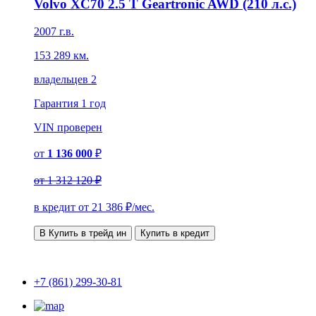
Volvo XC70 2.5 T Geartronic AWD (210 л.с.)
2007 г.в.
153 289 км.
владельцев 2
Гарантия
1 год
VIN
проверен
от
1 136 000
₽
от
1 312 120 ₽
в кредит от
21 386
₽/мес.
В Купить в трейд ин
Купить в кредит
+7 (861) 299-30-81