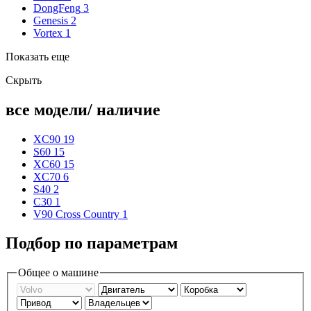
DongFeng
3
Genesis
2
Vortex
1
Показать еще
Скрыть
все модели/ наличие
XC90
19
S60
15
XC60
15
XC70
6
S40
2
C30
1
V90 Cross Country
1
Подбор по параметрам
Общее о машине