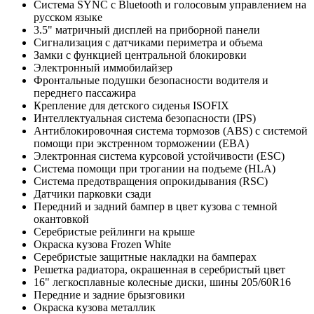
Система SYNC c Bluetooth и голосовым управлением на
русском языке
3.5" матричный дисплей на приборной панели
Сигнализация с датчиками периметра и объема
Замки с функцией центральной блокировки
Электронный иммобилайзер
Фронтальные подушки безопасности водителя и
переднего пассажира
Крепление для детского сиденья ISOFIX
Интеллектуальная система безопасности (IPS)
Антиблокировочная система тормозов (ABS) с системой
помощи при экстренном торможении (EBA)
Электронная система курсовой устойчивости (ESC)
Система помощи при трогании на подъеме (HLA)
Система предотвращения опрокидывания (RSC)
Датчики парковки сзади
Передний и задний бампер в цвет кузова с темной
окантовкой
Серебристые рейлинги на крыше
Окраска кузова Frozen White
Серебристые защитные накладки на бамперах
Решетка радиатора, окрашенная в серебристый цвет
16" легкосплавные колесные диски, шины 205/60R16
Передние и задние брызговики
Окраска кузова металлик