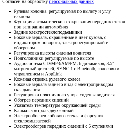
Согласен на обработку
персональных данных
Рулевая колонка, регулируемая по вылету и углу
наклона
Функция автоматического закрывания передних стекол
при запирании автомобиля
Задние электростеклоподъемники
Боковые зеркала, окрашенные в цвет кузова, с
индикатором поворота, электрорегулировкой и
обогревом
Регулировка высоты сиденья водителя
Подголовники регулируемые по высоте
Аудиосистема CD/MP3/AM/FM, 6 динамиков, 3.5"
матричный дисплей, SYNC 1 с Bluetooth, голосовым
управлением и AppLink
Кожаная отделка рулевого колеса
Боковые зеркала заднего вида с электроприводом
складывания
Регулировка поясничного упора сиденья водителя
Обогрев передних сидений
Указатель температуры окружающей среды
Климат-контроль двухзонный
Электрообогрев лобового стекла и форсунок
стеклоомывателей
Электрообогрев передних сидений с 5 ступенями