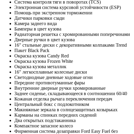
Система контроля тяги в поворотах (TCS)
Электронная система курсовой устойчивости (ESP)
Помощь при экстренном торможении
Датчики парковки сзади
Камера заднего вида
Бамперы в цвет кузова
Радиаторная решетка с хромированными поперечинами
Дверные ручки в цвет кузова
16" стальные диски с декоративными колпаками Trend
Пакет Black Pack
Окраска кузова Candy Red
Окраска кузова Frozen White
Окраска кузова металлик
16" легкосплавные колесные диски
Светодиодные дневные ходовые огни
Передние противотуманные фары
Внутренние дверные ручки хромированные
Заднее сиденье, складывающееся в соотношении 60/40
Кожаная отделка рычага переключения передач
Центральный бокс с подлокотником
Макияжные зеркала в солнцезащитных козырьках
Карманы на спинках передних сидений
Два открытых подстаканника
Компактное запасное колесо
Фирменная система дозаправки Ford Easy Fuel без