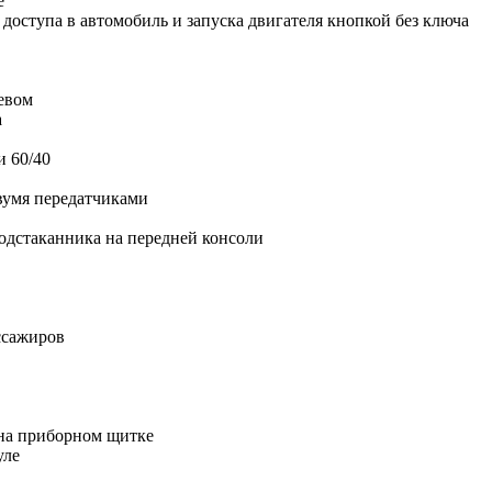
е
 доступа в автомобиль и запуска двигателя кнопкой без ключа
ревом
а
 60/40
вумя передатчиками
подстаканника на передней консоли
ссажиров
на приборном щитке
уле