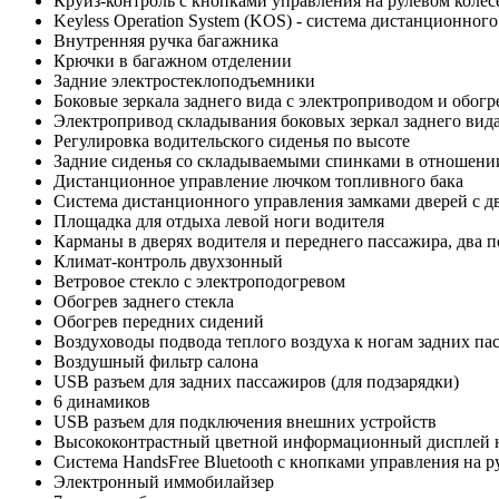
Круиз-контроль с кнопками управления на рулевом колес
Keyless Operation System (KOS) - cистема дистанционного
Внутренняя ручка багажника
Крючки в багажном отделении
Задние электростеклоподъемники
Боковые зеркала заднего вида с электроприводом и обог
Электропривод складывания боковых зеркал заднего вид
Регулировка водительского сиденья по высоте
Задние сиденья со складываемыми спинками в отношении
Дистанционное управление лючком топливного бака
Cистема дистанционного управления замками дверей с д
Площадка для отдыха левой ноги водителя
Карманы в дверях водителя и переднего пассажира, два 
Климат-контроль двухзонный
Ветровое стекло с электроподогревом
Обогрев заднего стекла
Обогрев передних сидений
Воздуховоды подвода теплого воздуха к ногам задних па
Воздушный фильтр салона
USB разъем для задних пассажиров (для подзарядки)
6 динамиков
USB разъем для подключения внешних устройств
Высококонтрастный цветной информационный дисплей 
Система HandsFree Bluetooth с кнопками управления на р
Электронный иммобилайзер